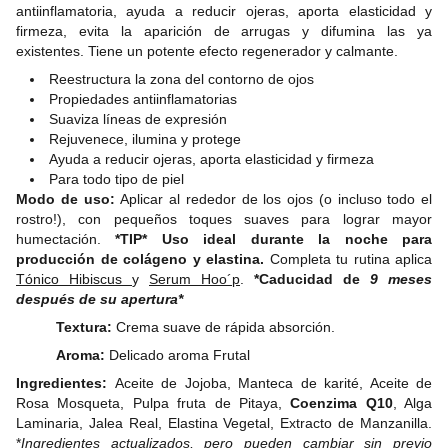
antiinflamatoria, ayuda a reducir ojeras, aporta elasticidad y
firmeza, evita la aparición de arrugas y difumina las ya
existentes. Tiene un potente efecto regenerador y calmante.
Reestructura la zona del contorno de ojos
Propiedades antiinflamatorias
Suaviza líneas de expresión
Rejuvenece, ilumina y protege
Ayuda a reducir ojeras, aporta elasticidad y firmeza
Para todo tipo de piel
Modo de uso:
Aplicar al rededor de los ojos (o incluso todo el
rostro!), con pequeños toques suaves para lograr mayor
humectación.
*TIP* Uso ideal durante la noche para
producción de colágeno y elastina.
Completa tu rutina aplica
Tónico Hibiscus
y
Serum Hoo´p
.
*Caducidad de
9 meses
después de su apertura*
Textura:
Crema suave de rápida absorción.
Aroma:
Delicado aroma Frutal
Ingredientes:
Aceite de Jojoba, Manteca de karité, Aceite de
Rosa Mosqueta, Pulpa fruta de Pitaya,
Coenzima Q10
, Alga
Laminaria, Jalea Real, Elastina Vegetal, Extracto de Manzanilla.
*
Ingredientes actualizados, pero pueden cambiar sin previo